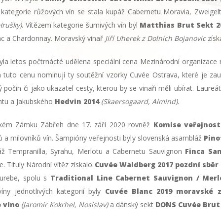
 kategorie růžových vín se stala kupáž Cabernetu Moravia, Zweige
Hrušky)
. Vítězem kategorie šumivých vín byl
Matthias Brut Sekt 2
nc a Chardonnay. Moravský vinař
Jiří Uherek z Dolních Bojanovic
získ
yla letos počtrnácté udělena speciální cena Mezinárodní organizace 
, na tuto cenu nominují ty soutěžní vzorky Cuvée Ostrava, které je
ý počin či jako ukazatel cesty, kterou by se vinaři měli ubírat. Laur
ntu a Jakubského
Hedvin 2014
(Skaersogaard, Almind)
.
vském Zámku Zábřeh dne 17. září 2020 rovněž
Komise veřejnost
a milovníků vín. Šampióny veřejnosti byly slovenská asambláž
Pinot
áž Tempranilla, Syrahu, Merlotu a Cabernetu Sauvignon
Finca Sa
. Tituly Národní vítěz získalo
Cuvée Waldberg 2017 pozdní sběr
urebe, spolu s
Traditional Line Cabernet Sauvignon / Mer
víny jednotlivých kategorií byly
Cuvée Blanc 2019 moravské
é víno
(Jaromír Kokrhel, Nosislav)
a dánský sekt
DONS Cuvée Brut