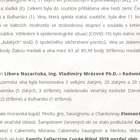
 a sladká (E). Celkem byla do soutěže přihlášena vína šesti zemí: Čes
) a Bulharsko (1). Vína, která splnila statut soutěže, byla dne 1
 ve Valticích. Hodnotilo se stobodovou stupnicí v souladu s krité
epublice. Vzhledem k epidemiologické situaci (COVID-19) bylo nutno 
 „kulatých“ stolů či společného občerstvení porotců. Vína se zisk
 body Zlatou medailí a vína mezi 83 až 85,99 body Stříbrnou medailí
ím
Libora Nazarčuka, Ing. Vladimíry Mrázové Ph.D.
a
Radomi
Tuzemská vína byla honorována 5 velkými zlatými, 25 zlatými a 29 
enska (5 zlatých, 3 stříbrné), následovalo vinařsky exotické Dánsko
(2 stříbrné) a Bulharsko (1 stříbrná).
skala moravská kupáž Pinotu gris, Sauvignonu a Chardonnay
Element
é vinařské oblasti. Šampiónem červených vín se stalo podlužácké
C
Ves)
z Cabernetu Moravia, Cabernetu Sauvignon a Merlotu. Vítěz
vých vín bylo
Family Collection Cuvée Nikol 2018 pozdní sběr