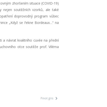
ětovným zhoršením situace (COVID-19)
y nejen soutěžních vzorků, ale také
h opatření doprovodný program vůbec
omince „Když se řekne Bordeaux…“ na
i a návrat kvalitního cuvée na přední
duchovního otce soutěže prof. Viléma
Pinot gris