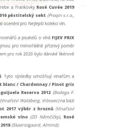
ltrebe a Frankovky
Rosé Cuvée 2019
016 pěstitelský sekt
(Proqin s.r.o.,
al ocenění pro Nejlepší kolekci vín.
novinářů a pisatelů o víně
FIJEV PRIX
 zaujmou pro mimořádně příznivý poměr
eátem pro rok 2020 bylo dánské likérové
i
. Tyto výsledky umožňují vinařům a
 blanc / Chardonnay / Pinot gris
nguijuela Reserva 2012
(Bodega F.
(Vinařství Waldberg, Vrbovec)
na bázi
lot 2017 výběr z hroznů
(Vinařství
 zemské víno
(ZD Němčičky)
,
Rosé
 2018
(Skaersogaard, Almind)
.