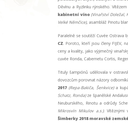
Děvínu a Ryzlinku rýnského. Vítězem
kabinetní víno
(Vinařství Doležal, 
Velké Němčice)
, asambláž Pinotu bla
Paralelně se soutěží Cuvée Ostrava b
CZ
. Porotci, kteří jsou členy FIJEV
ceny a kvality, jako výjimečný vinařsk
cuvée Ronda, Cabernetu Cortis, Rege
Tituly šampiónů udělovala v ostra
dovozcům porovnat názory odborníků 
2017
(Repa-Bakiča, Šenkvice)
a kup
Schatz, Ronda)
ze španělské Andalusie
Neuburského, Rinotu a odrůdy Sche
Mikrosvín Mikulov a.s.)
. Vítěznými 
Šimberky 2018 moravské zemsk