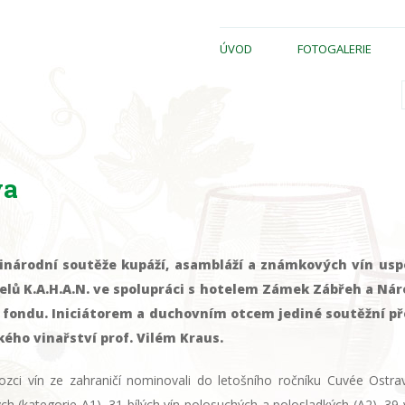
ÚVOD
FOTOGALERIE
va
národní soutěže kupáží, asambláží a známkových vín uspo
telů K.A.H.A.N. ve spolupráci s hotelem Zámek Zábřeh a N
 fondu. Iniciátorem a duchovním otcem jediné soutěžní p
kého vinařství prof. Vilém Kraus.
zci vín ze zahraničí nominovali do letošního ročníku Cuvée Ostrav
ch (kategorie A1), 31 bílých vín polosuchých a polosladkých (A2), 39 