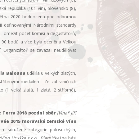
ká republika (101 vín), Slovensko (8),
1. května 2020 hodnocena pod odbornou
rii definovanými Národními standardy
mj. omezit počet komisí a degustátorů,
em 90 bodů a více byla oceněna Velkou
. Organizátoři se zavázali neudělovat
la Balouna
udělila 6 velkých zlatých,
stříbrnými medailemi. Ze zahraničních
 (1 velká zlatá, 1 zlatá, 2 stříbrné),
 Terra 2018 pozdní sběr
(Vinař Jiří
uvée 2015 moravské zemské víno
em sdružené kategorie polosuchých,
(Víno Hruška s.r.o., Blatnička)
na bázi