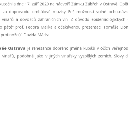
kutečnila dne 17. září 2020 na nádvoří Zámku Zábřeh v Ostravě. Op
l za doprovodu cimbálové muziky Friš možnosti volné ochutnávk
 vinařů a dovozců zahraničních vín. Z důvodů epidemiologickýc
 o páté“ prof. Fedora Malíka a očekávanou prezentaci Tomáše D
n) protinožců“ Davida Mádra.
vée Ostrava
je renesance dobrého jména kupáží v očích veřejnost
vinařů, podobně jako v jiných vinařsky vyspělých zemích. Slovy 