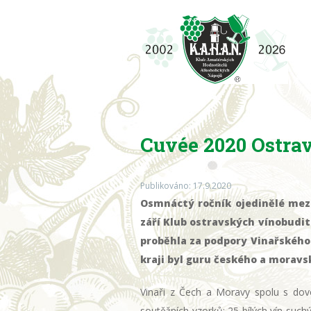
Cuvée 2020 Ostra
Publikováno: 17.9.2020
Osmnáctý ročník ojedinělé mezi
září Klub ostravských vínobudi
proběhla za podpory Vinařského
kraji byl guru českého a moravs
Vinaři z Čech a Moravy spolu s dovo
soutěžních vzorků: 25 bílých vín suchý