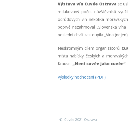
Výstava vín Cuvée Ostrava
se us
redukovaný počet návštěvníků využi
odrůdových vín několika moravských
poprvé nezahrnoval „Slovenská vína
poslední chvíli zastoupila „Vína (neje
Neskromným cílem organizátorů
Cu
místa nabídky českých a moravských 
Krause:
„Není cuvée jako cuvée“
.
Výsledky hodnocení (PDF)
Cuvée 2021 Ostrava