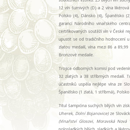
12 vín šumivých (D) a 2 vína likérová
Polsko (4), Dánsko (4), Španělsko (2
garancí Národního vinařského centra
certifikovaných soutěží vín v České r
upustit se od tradičního hodnocení u
zlatou medailí, vína mezi 86 a 89,99
Bronzové medaile.
Trojice odborných komisí pod veden
32 zlatých a 38 stříbrných medailí. 
účastníků uspěla nejlépe vína ze Slov
Španělsko (1 zlatá, 1 stříbrná), Polsko 
Titul šampióna suchých bílých vín zí
Uherek, Dolní Bojanovice)
ze Slováck
(Vinařství Glosovi, Moravská Nová 
polosladkých bílých, sladkých a likéro