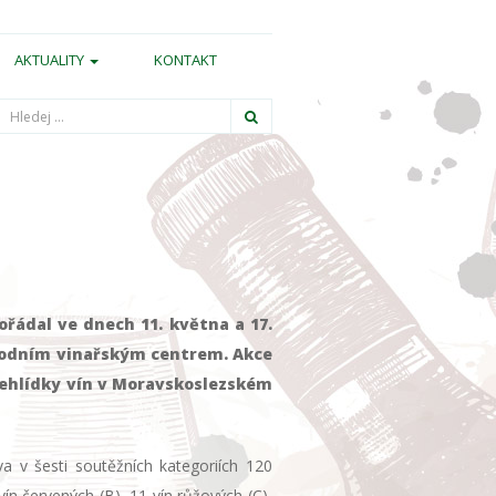
AKTUALITY
KONTAKT
Hledání
řádal ve dnech 11. května a 17.
árodním vinařským centrem. Akce
řehlídky vín v Moravskoslezském
a v šesti soutěžních kategoriích 120
vín červených (B), 11 vín růžových (C),