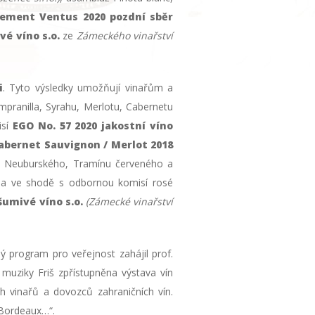
lement Ventus 2020 pozdní sběr
vé víno s.o.
ze
Zámeckého vinařství
i
. Tyto výsledky umožňují vinařům a
pranilla, Syrahu, Merlotu, Cabernetu
isí
EGO No. 57 2020 jakostní víno
abernet Sauvignon / Merlot 2018
láž Neuburského, Tramínu červeného a
)
a ve shodě s odbornou komisí rosé
šumivé víno s.o.
(Zámecké vinařství
 program pro veřejnost zahájil prof.
muziky Friš zpřístupněna výstava vín
 vinařů a dovozců zahraničních vín.
 Bordeaux…“.