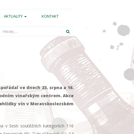
AKTUALITY
KONTAKT
Hledání
ořádal ve dnech 23. srpna a 16.
árodním vinařským centrem. Akce
řehlídky vín v Moravskoslezském
a v šesti soutěžních kategoriích 116
n červených (B), 7 vín růžových (C), 14