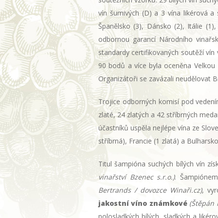
vín šumivých (D) a 3 vína likérová a
Španělsko (3), Dánsko (2), Itálie (1
odbornou garancí Národního vinařské
standardy certifikovaných soutěží vín
90 bodů a více byla oceněna Velkou z
Organizátoři se zavázali neudělovat 
Trojice odborných komisí pod veden
zlaté, 24 zlatých a 42 stříbrných med
účastníků uspěla nejlépe vína ze Slove
stříbrná), Francie (1 zlatá) a Bulharsko
Titul šampióna suchých bílých vín zí
vinařství Bzenec s.r.o.)
. Šampiónem
Bertrands / dovozce Winaři.cz)
, vy
jakostní víno známkové
(Štěpán 
polosladkých bílých, sladkých a likér