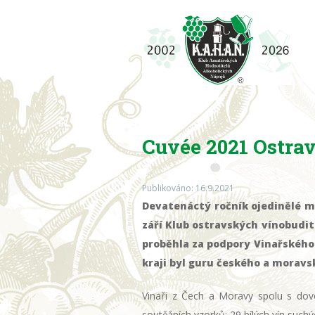
Cuvée 2021 Ostra
Publikováno: 16.9.2021
Devatenáctý ročník ojedinělé m
září Klub ostravských vínobudi
proběhla za podpory Vinařského
kraji byl guru českého a moravs
Vinaři z Čech a Moravy spolu s dovo
soutěžních vzorků: 29 bílých vín suchý