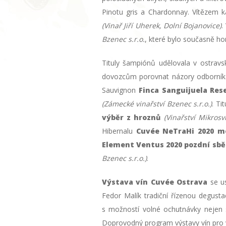
Pinotu gris a Chardonnay. Vítězem k
(Vinař Jiří Uherek, Dolní Bojanovice)
.
Bzenec s.r.o.
, které bylo současně ho
Tituly šampiónů udělovala v ostra
dovozcům porovnat názory odborníků 
Sauvignon
Finca Sanguijuela Res
(Zámecké vinařství Bzenec s.r.o.)
. Ti
výběr z hroznů
(Vinařství Mikrosv
Hibernalu
Cuvée NeTraHi 2020 m
Element Ventus 2020 pozdní sb
Bzenec s.r.o.)
.
Výstava vín Cuvée Ostrava
se us
Fedor Malík tradiční řízenou degust
s možností volné ochutnávky nejen 
Doprovodný program výstavy vín pro 