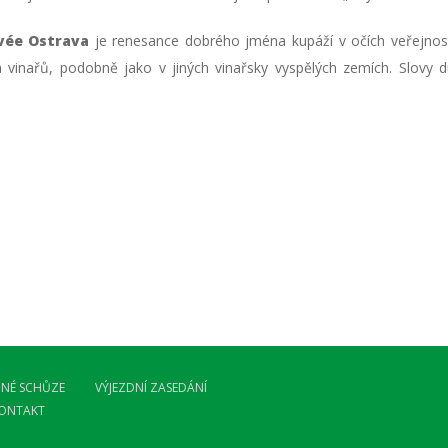
vée Ostrava
je renesance dobrého jména kupáží v očích veřejnost
vinařů, podobně jako v jiných vinařsky vyspělých zemích. Slovy 
NÉ SCHŮZE
VÝJEZDNÍ ZASEDÁNÍ
ONTAKT