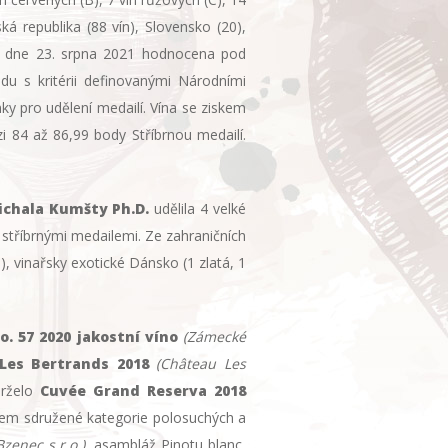
á republika (88 vín), Slovensko (20),
byla dne 23. srpna 2021 hodnocena pod
du s kritérii definovanými Národními
ky pro udělení medailí. Vína se ziskem
i 84 až 86,99 body Stříbrnou medailí.
ichala Kumšty Ph.D.
udělila 4 velké
 stříbrnými medailemi. Ze zahraničních
), vinařsky exotické Dánsko (1 zlatá, 1
o. 57 2020 jakostní víno
(Zámecké
Les Bertrands 2018
(Château Les
drželo
Cuvée Grand Reserva 2018
ězem sdružené kategorie polosuchých a
zenec s.r.o.)
, asambláž Pinotu blanc,