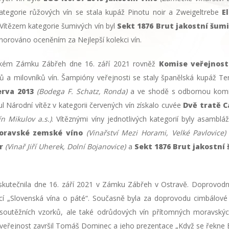
ategorie růžových vín se stala kupáž Pinotu noir a Zweigeltrebe
E
 Vítězem kategorie šumivých vín byl
Sekt 1876 Brut jakostní šumi
norováno oceněním za Nejlepší kolekci vín.
vském Zámku Zábřeh dne 16. září 2021 rovněž
Komise veřejnost
a milovníků vín. Šampióny veřejnosti se staly španělská kupáž Tem
erva 2013
(Bodega F. Schatz, Ronda)
a ve shodě s odbornou kom
tul Národní vítěz v kategorii červených vín získalo cuvée
Dvě tratě C
ín Mikulov a.s.)
. Vítěznými víny jednotlivých kategorií byly asamb
oravské zemské víno
(Vinařství Mezi Horami, Velké Pavlovice
ěr
(Vinař Jiří Uherek, Dolní Bojanovice)
a
Sekt 1876 Brut jakostní 
kutečnila dne 16. září 2021 v Zámku Zábřeh v Ostravě. Doprovodný
ací „Slovenská vína o páté“. Současně byla za doprovodu cimbálové 
soutěžních vzorků, ale také odrůdových vín přítomných moravských
veřejnost završil Tomáš Dominec a jeho prezentace „Když se řekne