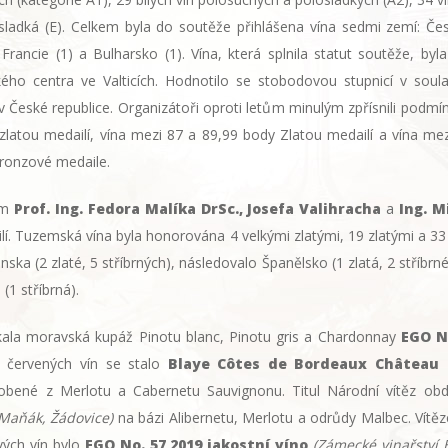
 sladká (E). Celkem byla do soutěže přihlášena vína sedmi zemí: Česk
), Francie (1) a Bulharsko (1). Vína, která splnila statut soutěže, 
ho centra ve Valticích. Hodnotilo se stobodovou stupnicí v soula
 v České republice. Organizátoři oproti letům minulým zpřísnili podmín
latou medailí, vína mezi 87 a 89,99 body Zlatou medailí a vína mez
Bronzové medaile.
ím
Prof. Ing. Fedora Malíka DrSc., Josefa Valihracha
a
Ing. M
ailí. Tuzemská vína byla honorována 4 velkými zlatými, 19 zlatými a 33
nska (2 zlaté, 5 stříbrných), následovalo Španělsko (1 zlatá, 2 stříbrné
 (1 stříbrná).
skala moravská kupáž Pinotu blanc, Pinotu gris a Chardonnay
EGO N
 červených vín se stalo
Blaye Côtes de Bordeaux Château 
robené z Merlotu a Cabernetu Sauvignonu. Titul Národní vítěz ob
Maňák, Žádovice)
na bázi Alibernetu, Merlotu a odrůdy Malbec. Vít
ových vín bylo
EGO No. 57 2019 jakostní víno
(Zámecké vinařství B