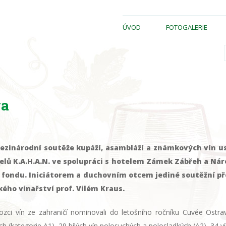
ÚVOD
FOTOGALERIE
va
ezinárodní soutěže kupáží, asambláží a známkových vín usp
telů K.A.H.A.N. ve spolupráci s hotelem Zámek Zábřeh a N
 fondu. Iniciátorem a duchovním otcem jediné soutěžní p
kého vinařství prof. Vilém Kraus.
zci vín ze zahraničí nominovali do letošního ročníku Cuvée Ostrav
ch (kategorie A1), 29 bílých vín polosuchých a polosladkých (A2), 34 ví