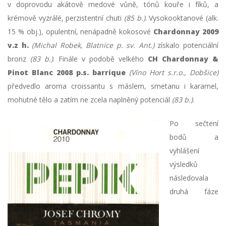
v doprovodu akátově medové vůně, tónů kouře i fíků, a
krémově vyzrálé, perzistentní chuti
(85 b.)
. Vysokooktanové (alk.
15 % obj.), opulentní, nenápadně kokosové
Chardonnay 2009
v.z h.
(Michal Robek, Blatnice p. sv. Ant.)
získalo potenciální
bronz
(83 b.)
. Finále v podobě velkého
CH Chardonnay &
Pinot Blanc 2008 p.s. barrique
(Víno Hort s.r.o., Dobšice)
předvedlo aroma croissantu s máslem, smetanu i karamel,
mohutné tělo a zatím ne zcela naplněný potenciál
(83 b.)
.
Po sečtení
bodů a
vyhlášení
výsledků
následovala
druhá fáze