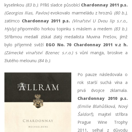
kyselinkou
(83 b.)
. Příliš sladce působící
Chardonnay 2011 p.s.
(Georgios Ilias, Pavlov)
evokovalo marmeládu z hroznů
(80 b.)
,
zatímco
Chardonnay 2011 p.s.
(Vinařství U Dvou lip s.r.o.,
Hýsly)
připomnělo horkou topinku s máslem a medem
(83 b.)
.
Stříbrnou medailí získal zlatý medailista Muvina Prešov, jímž
bylo příjemně svěží
EGO No. 70 Chardonnay 2011 v.z h.
(Zámecké vinařství Bzenec s.r.o.)
s vůní manga, broskve a
žlutého melounu
(84 b.)
.
Po pauze následovala o
rok starší suchá vína a
prvá dvojice zklamala.
Chardonnay 2010 p.s.
(Emilie Blahůšková, Nový
Šaldorf)
, majitel stříbra
Prague Wine Trophy
2011, selhal z důvodu