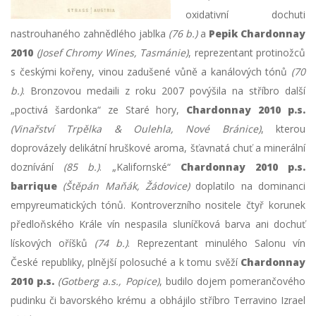
oxidativní dochuti
nastrouhaného zahnědlého jablka
(76 b.)
a
Pepik Chardonnay
2010
(Josef Chromy Wines, Tasmánie)
, reprezentant protinožců
s českými kořeny, vinou zadušené vůně a kanálových tónů
(70
b.)
. Bronzovou medaili z roku 2007 povýšila na stříbro další
„poctivá šardonka“ ze Staré hory,
Chardonnay 2010 p.s.
(Vinařství Trpělka & Oulehla, Nové Bránice)
, kterou
doprovázely delikátní hruškové aroma, šťavnatá chuť a minerální
doznívání
(85 b.)
. „Kalifornské“
Chardonnay 2010 p.s.
barrique
(Štěpán Maňák, Žádovice)
doplatilo na dominanci
empyreumatických tónů. Kontroverzního nositele čtyř korunek
předloňského Krále vín nespasila sluníčková barva ani dochuť
lískových oříšků
(74 b.)
. Reprezentant minulého Salonu vín
České republiky, plnější polosuché a k tomu svěží
Chardonnay
2010 p.s.
(Gotberg a.s., Popice)
, budilo dojem pomerančového
pudinku či bavorského krému a obhájilo stříbro Terravino Izrael