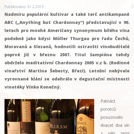
Publikováno: 21.2.2013
Nadmíru populární kultivar a také terč antikampaně
ABC („Anything but Chardonnay“) představující v 90.
letech pro mnohé Američany synonymum bílého vína
podobně jako kdysi Müller Thurgau pro řadu Čechů,
Moravanů a Slezanů, hodnotili ostravští vínobuditelé
poprvé již v březnu 2007. Titul šampióna tehdy
obdrželo meditativní Chardonnay 2005 v.z b. (Rodinné
vinařství Martina Šebesty, Březí). Letošní nebývale
vyrovnané klání se odehrálo v degustační místnosti
vinotéky Vínko Konečný.
Patnáct
porotců
posuzovalo
dvacet dva vín
z pěti zemí