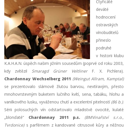
Čtyřicáté
deváté
hodnocení
ostravských
vínobuditelů
přineslo
podruhé
v historii klubu
K.A.H.A.N. úspěch našim jižním sousedům (poprvé od roku 2003,
kdy zvítězil
Smaragd Grüner Veltliner
F. X. Pichlera).
Chardonnay Wechselberg 201
1
(Weingut Allram, Kamptal)
se prezentovalo slámově žlutou barvou, nevtíravým, přesto
mnohovrstevným buketem lučního kvítí, sena, tabáku, hlohu a
vanilkového lusku, vyváženou chutí a excelentní pitelností
(86 b.)
.
Sérii polosuchých vín odstartovalo mladistvě ovocité, kulaté
„blonďaté“
Chardonnay 2011 p.s.
(BMVinařství s.r.o.,
Tvrdonice)
s parfémem z kandované citrusové kůry a něžnou