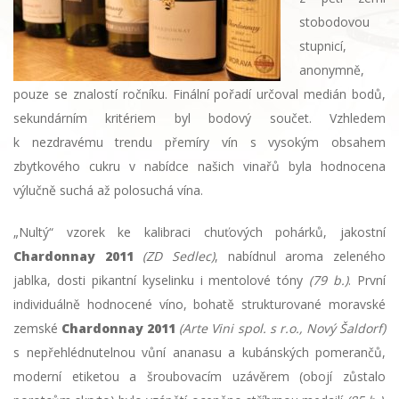
stobodovou
stupnicí,
anonymně,
pouze se znalostí ročníku. Finální pořadí určoval medián bodů,
sekundárním kritériem byl bodový součet. Vzhledem
k nezdravému trendu přemíry vín s vysokým obsahem
zbytkového cukru v nabídce našich vinařů byla hodnocena
výlučně suchá až polosuchá vína.
„Nultý“ vzorek ke kalibraci chuťových pohárků, jakostní
Chardonnay 2011
(ZD Sedlec)
, nabídnul aroma zeleného
jablka, dosti pikantní kyselinku i mentolové tóny
(79 b.)
. První
individuálně hodnocené víno, bohatě strukturované moravské
zemské
Chardonnay 2011
(Arte Vini spol. s r.o., Nový Šaldorf)
s nepřehlédnutelnou vůní ananasu a kubánských pomerančů,
moderní etiketou a šroubovacím uzávěrem (obojí zůstalo