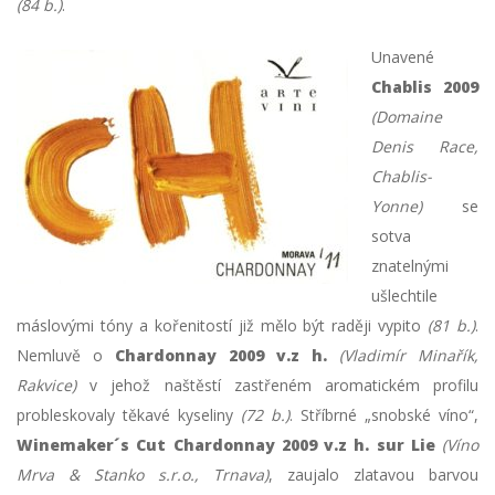
(84 b.)
.
Unavené
Chablis 2009
(Domaine
Denis Race,
Chablis-
Yonne)
se
sotva
znatelnými
ušlechtile
máslovými tóny a kořenitostí již mělo být raději vypito
(81 b.)
.
Nemluvě o
Chardonnay 2009 v.z h.
(Vladimír Minařík,
Rakvice)
v jehož naštěstí zastřeném aromatickém profilu
probleskovaly těkavé kyseliny
(72 b.)
. Stříbrné „snobské víno“,
Winemaker´s Cut Chardonnay 2009 v.z h. sur Lie
(Víno
Mrva & Stanko s.r.o., Trnava)
, zaujalo zlatavou barvou