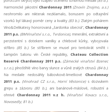
porotcům skryto) bylo vzápětí oceněno stříbrnou medailí
(85 b.)
.
Harmonické jakostní
Chardonnay 2011
(Znovín Znojmo, a.s.)
neohromilo ani nikterak nezklamalo, bonusem po odtajnění
vzorků byl lákavý poměr ceny a kvality
(83 b.)
. Zlatým pohárem
Víno&Delikatesy honorovaná „šardonka obecná“,
Chardonnay
2011 p.s.
(BMVinařství s.r.o., Tvrdonice)
, minerální, extraktivní a
perzistentní s dotekem vanilky a chlebové kůrky, vybojovala
stříbro
(85 b.)
. Se stříbrem se musel pro tentokrát smířit i
šampión Salonu vín České republiky,
Chateau Collection
Reservé Chardonnay 2011 p.s.
(Zámecké vinařství Bzenec
s.r.o.)
, plnoštíhlé víno barvy slunce a vůně zralých citrusů
(84 b.)
.
Na medaile nedosáhly bábovkově-limetkové
Chardonnay
2011 p.s.
(Vinohrad CZ s.r.o., Horní Věstonice)
s dozvukem
grepu a zázvoru
(80 b.)
, ani banánově-máslové, robustní a
ohnivé
Chardonnay 2011 v.z h.
(Vinařství Kovacs s.r.o.,
Novosedly; 81 b.)
.