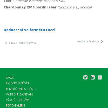
sběr
(Zámecké vinařství Bzenec s.r.o.)
Chardonnay 2010 pozdní sběr
(Gotberg a.s., Popice)
Hodnocení ve formátu Excel
André a Fratava
Cuvée 2013 Ostrava
ÚVOD
HODNOCENÍ VÍN
MIMOŘÁDNÉ SCHŮZE
VÝJEZDNÍ ZASEDÁNÍ
VÝROČNÍ ZPRÁVY
FOTOGALERIE