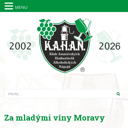
MENU
Hledání
Za mladými víny Moravy