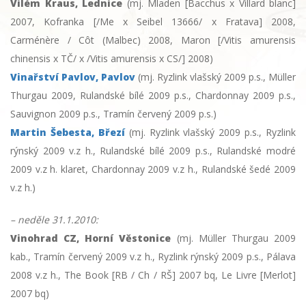
Vilém Kraus, Lednice
(mj. Mladen [Bacchus x Villard blanc]
2007, Kofranka [/Me x Seibel 13666/ x Fratava] 2008,
Carménère / Côt (Malbec) 2008, Maron [/Vitis amurensis
chinensis x TČ/ x /Vitis amurensis x CS/] 2008)
Vinařství Pavlov, Pavlov
(mj. Ryzlink vlašský 2009 p.s., Müller
Thurgau 2009, Rulandské bílé 2009 p.s., Chardonnay 2009 p.s.,
Sauvignon 2009 p.s., Tramín červený 2009 p.s.)
Martin Šebesta, Březí
(mj. Ryzlink vlašský 2009 p.s., Ryzlink
rýnský 2009 v.z h., Rulandské bílé 2009 p.s., Rulandské modré
2009 v.z h. klaret, Chardonnay 2009 v.z h., Rulandské šedé 2009
v.z h.)
– neděle 31.1.2010:
Vinohrad CZ, Horní Věstonice
(mj. Müller Thurgau 2009
kab., Tramín červený 2009 v.z h., Ryzlink rýnský 2009 p.s., Pálava
2008 v.z h., The Book [RB / Ch / RŠ] 2007 bq, Le Livre [Merlot]
2007 bq)