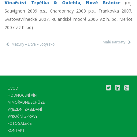
Vinařství Trpělka & Oulehla, Nové Bránice
(mj.
Sauvignon 2009 p.s., Chardonnay 2008 p.s., Frankovka 2007,
Svatovavřinecké 2007, Rulandské modré 2006 v.z h. bq, Merlot
2007 v.z h. bq)
Malé Karpaty
Mazury – Litva – Lotyšsko
ÚVOD
HODNOCENÍ VÍN
MIMOŘÁDNÉ SCHŮZE
VÝJEZDNÍ ZASEDÁNÍ
VÝROČNÍ ZPRÁVY
FOTOGALERIE
KONTAKT