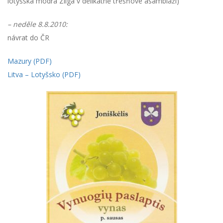
lotyšská modrá Zilga v delikátně třešňové asambláži)
– neděle 8.8.2010:
návrat do ČR
Mazury (PDF)
Litva – Lotyšsko (PDF)