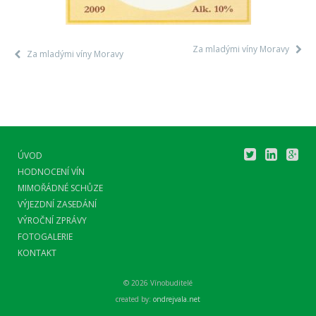
Za mladými víny Moravy
Za mladými víny Moravy
ÚVOD
HODNOCENÍ VÍN
MIMOŘÁDNÉ SCHŮZE
VÝJEZDNÍ ZASEDÁNÍ
VÝROČNÍ ZPRÁVY
FOTOGALERIE
KONTAKT
© 2026 Vínobuditelé
created by:
ondrejvala.net