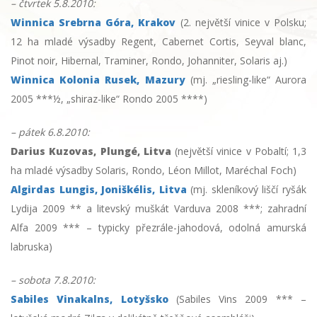
– čtvrtek 5.8.2010:
Winnica Srebrna Góra, Krakov
(2. největší vinice v Polsku;
12 ha mladé výsadby Regent, Cabernet Cortis, Seyval blanc,
Pinot noir, Hibernal, Traminer, Rondo, Johanniter, Solaris aj.)
Winnica Kolonia Rusek, Mazury
(mj. „riesling-like“ Aurora
2005 ***½, „shiraz-like“ Rondo 2005 ****)
– pátek 6.8.2010:
Darius Kuzovas, Plungé, Litva
(největší vinice v Pobaltí; 1,3
ha mladé výsadby Solaris, Rondo, Léon Millot, Maréchal Foch)
Algirdas Lungis, Joniškélis, Litva
(mj. skleníkový liščí ryšák
Lydija 2009 ** a litevský muškát Varduva 2008 ***; zahradní
Alfa 2009 *** – typicky přezrále-jahodová, odolná amurská
labruska)
– sobota 7.8.2010:
Sabiles Vinakalns, Lotyšsko
(Sabiles Vins 2009 *** –