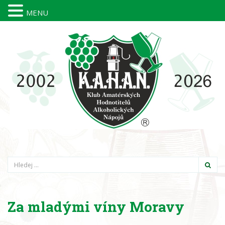
MENU
Hledání
Za mladými víny Moravy