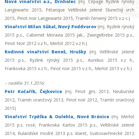
Nové vinařství a.s., Drnholec
(mj. Cépage Ryzlink rýnský
Langewarte 2015, Pétanque Veltlínské zelené Slunečný vrch
2015, Pinot noir Langewarte 2015, Tramín červený 2015 v.z c.)
Vinařství Milan Sůkal, Nový Poddvorov
(mj. Ryzlink rýnský
2015 p.s., Cabernet Moravia 2015 jak., Zweigeltrebe 2015 p.s.,
Pinot Noir 2012 v.z h., Merlot 2012 v.z h.)
Rodinné vinařství Beneš, Hrušky
(mj. Veltlínské zelené
2015 p.s., Ryzlink rýnský 2015 p.s., Aurelius 2015 v.z h.,
Frankovka 2015 v.z h., Pinot noir 2015 v.z h., Merlot 2013 v.z h.)
– neděle 31.1.2016:
Petr Kočařík, Čejkovice
(mj. Pinot gris 2013, Neuburské
2012, Tramín oranžový 2013, Pinot noir 2012, Tramín oranžový
2015)
Vinařství Trpělka & Oulehla, Nové Bránice
(mj. Merlot
2015 p.s. rosé, Frankovka Karlov 2015 p.s., Veltlínské zelené
2014, Rulandské modré 2013 p.s. klaret, Svatovavřinecké 2012