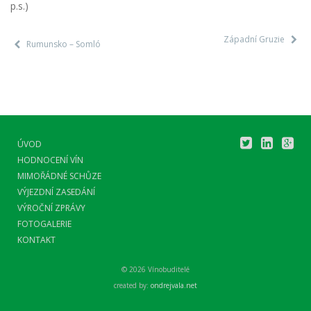
p.s.)
Západní Gruzie
Rumunsko – Somló
ÚVOD
HODNOCENÍ VÍN
MIMOŘÁDNÉ SCHŮZE
VÝJEZDNÍ ZASEDÁNÍ
VÝROČNÍ ZPRÁVY
FOTOGALERIE
KONTAKT
© 2026 Vínobuditelé
created by:
ondrejvala.net