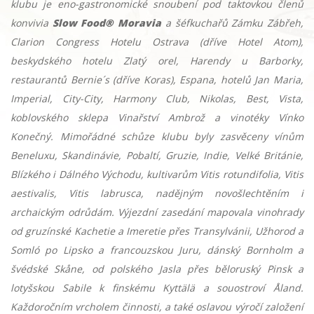
klubu je eno-gastronomické snoubení pod taktovkou členů
konvivia
Slow Food® Moravia
a šéfkuchařů Zámku Zábřeh,
Clarion Congress Hotelu Ostrava (dříve Hotel Atom),
beskydského hotelu Zlatý orel, Harendy u Barborky,
restaurantů Bernie´s (dříve Koras), Espana, hotelů Jan Maria,
Imperial, City-City, Harmony Club, Nikolas, Best, Vista,
koblovského sklepa Vinařství Ambrož a vinotéky Vínko
Konečný. Mimořádné schůze klubu byly zasvěceny vínům
Beneluxu, Skandinávie, Pobaltí, Gruzie, Indie, Velké Británie,
Blízkého i Dálného Východu, kultivarům Vitis rotundifolia, Vitis
aestivalis, Vitis labrusca, nadějným novošlechtěním i
archaickým odrůdám. Výjezdní zasedání mapovala vinohrady
od gruzínské Kachetie a Imeretie přes Transylvánii, Užhorod a
Somló po Lipsko a francouzskou Juru, dánský Bornholm a
švédské Skåne, od polského Jasla přes běloruský Pinsk a
lotyšskou Sabile k finskému Kyttälä a souostroví Åland.
Každoročním vrcholem činnosti, a také oslavou výročí založení