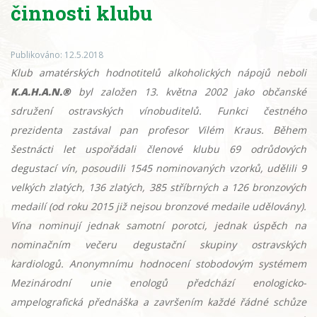
činnosti klubu
Publikováno: 12.5.2018
Klub amatérských hodnotitelů alkoholických nápojů neboli
K.A.H.A.N.®
byl založen 13. května 2002 jako občanské
sdružení ostravských vínobuditelů. Funkci čestného
prezidenta zastával pan profesor Vilém Kraus. Během
šestnácti let uspořádali členové klubu 69 odrůdových
degustací vín, posoudili 1545 nominovaných vzorků, udělili 9
velkých zlatých, 136 zlatých, 385 stříbrných a 126 bronzových
medailí (od roku 2015 již nejsou bronzové medaile udělovány).
Vína nominují jednak samotní porotci, jednak úspěch na
nominačním večeru degustační skupiny ostravských
kardiologů. Anonymnímu hodnocení stobodovým systémem
Mezinárodní unie enologů předchází enologicko-
ampelografická přednáška a završením každé řádné schůze