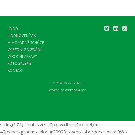
ÚVOD
HODNOCENÍ VÍN
MIMOŘÁDNÉ SCHŮZE
VÝJEZDNÍ ZASEDÁNÍ
VÝROČNÍ ZPRÁVY
FOTOGALERIE
KONTAKT
© 2026 Vínobuditelé
created by:
ondrejvala.net
string(174) "font-size: 42px; width: 42px; height:
42px;background-color: #00923f;-webkit-border-radius: 0%; -