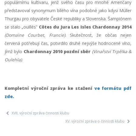
populárnímu kultivaru, jenž svého času pro mnohé Američany
představoval synonymum bílého vína podobně jako kdysi Müller
Thurgau pro obyvatele České republiky a Slovenska. Šampiónem
se stalo „ouillés”
Côtes du Jura Les Isles Chardonnay 2014
(Domaine Courbet, Francie)
. Skutečnost, že občas nejen
červená potřebují čas, potvrdilo druhé nejvýše hodnocené víno,
jímž bylo
Chardonnay 2010 pozdní sběr
(Vinařství Trpělka &
Oulehla)
.
Kompletní výroční zpráva ke stažení
ve formátu pdf
zde.
XVII. výroční zpráva činnosti klubu
XV. výroční zpráva o činnosti klubu