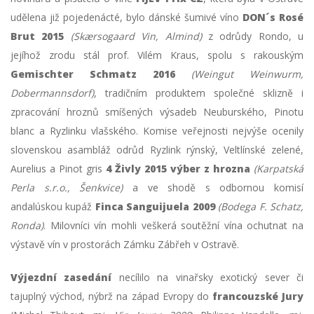
udělena již pojedenácté, bylo dánské šumivé víno
DON´s Rosé
Brut 2015
(Skærsogaard Vin, Almind)
z odrůdy Rondo, u
jejíhož zrodu stál prof. Vilém Kraus, spolu s rakouským
Gemischter Schmatz 2016
(Weingut Weinwurm,
Dobermannsdorf)
, tradičním produktem společné sklizně i
zpracování hroznů smíšených výsadeb Neuburského, Pinotu
blanc a Ryzlinku vlašského. Komise veřejnosti nejvýše ocenily
slovenskou asambláž odrůd Ryzlink rýnský, Veltlínské zelené,
Aurelius a Pinot gris
4 Živly 2015 výber z hrozna
(Karpatská
Perla s.r.o., Šenkvice)
a ve shodě s odbornou komisí
andalúskou kupáž
Finca Sanguijuela 2009
(Bodega F. Schatz,
Ronda)
. Milovníci vín mohli veškerá soutěžní vína ochutnat na
výstavě vín v prostorách Zámku Zábřeh v Ostravě.
Výjezdní zasedání
necílilo na vinařsky exotický sever či
tajuplný východ, nýbrž na západ Evropy do
francouzské Jury