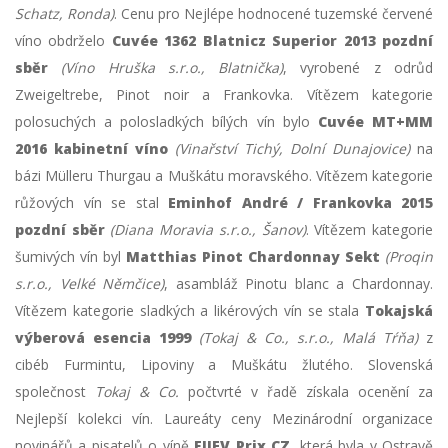
Schatz, Ronda)
. Cenu pro Nejlépe hodnocené tuzemské červené
víno obdrželo
Cuvée 1362 Blatnicz Superior 2013 pozdní
sběr
(Víno Hruška s.r.o., Blatnička)
, vyrobené z odrůd
Zweigeltrebe, Pinot noir a Frankovka. Vítězem kategorie
polosuchých a polosladkých bílých vín bylo
Cuvée MT+MM
2016 kabinetní víno
(Vinařství Tichý, Dolní Dunajovice)
na
bázi Mülleru Thurgau a Muškátu moravského. Vítězem kategorie
růžových vín se stal
Eminhof André / Frankovka 2015
pozdní sběr
(Diana Moravia s.r.o., Šanov)
. Vítězem kategorie
šumivých vín byl
Matthias Pinot Chardonnay Sekt
(Proqin
s.r.o., Velké Němčice)
, asambláž Pinotu blanc a Chardonnay.
Vítězem kategorie sladkých a likérových vín se stala
Tokajská
výberová esencia 1999
(Tokaj & Co., s.r.o., Malá Tŕňa)
z
cibéb Furmintu, Lipoviny a Muškátu žlutého. Slovenská
společnost
Tokaj & Co.
počtvrté v řadě získala ocenění za
Nejlepší kolekci vín. Laureáty ceny Mezinárodní organizace
novinářů a pisatelů o víně
FIJEV Prix CZ
, která byla v Ostravě