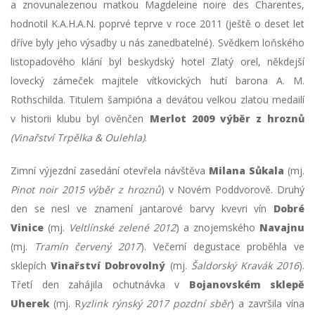
a znovunalezenou matkou Magdeleine noire des Charentes,
hodnotil K.A.H.A.N. poprvé teprve v roce 2011 (ještě o deset let
dříve byly jeho výsadby u nás zanedbatelné). Svědkem loňského
listopadového klání byl beskydský hotel Zlatý orel, někdejší
lovecký zámeček majitele vítkovických hutí barona A. M.
Rothschilda. Titulem šampióna a devátou velkou zlatou medailí
v historii klubu byl ověnčen
Merlot 2009 výběr z hroznů
(Vinařství Trpělka & Oulehla)
.
Zimní výjezdní zasedání otevřela návštěva
Milana Sůkala
(mj.
Pinot noir 2015 výběr z hroznů
) v Novém Poddvorově. Druhý
den se nesl ve znamení jantarové barvy kvevri vín
Dobré
Vinice
(mj.
Veltlínské zelené 2012
) a znojemského
Navajnu
(mj.
Tramín červený 2017
). Večerní degustace proběhla ve
sklepích
Vinařství Dobrovolný
(mj.
Šaldorský Kravák 2016
).
Třetí den zahájila ochutnávka v
Bojanovském sklepě
Uherek
(mj. R
yzlink rýnský 2017 pozdní sběr
) a završila vína