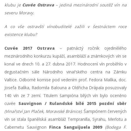
klubu je
Cuvée Ostrava
– jediná mezinárodní
soutěž vín na
severu Moravy.
A co vše ostravští vínobuditelé zažili v šestnáctem roce
existence klubu?
Cuvée 2017 Ostrava
– patnáctý ročník ojedinělého
mezinárodního konkurzu kupáží, asambláží a známkových vín se
konal ve dnech 10. a 27. dubna 2017. Hodnocení vín proběhlo v
degustačním sále Národního vinařského centra na Zámku
Valtice. Odborné komise pod vedením prof. Fedora Malíka, doc.
Josefa Balíka, Radomila Balouna a Oldřicha Drápala posuzovaly
140 vín ze 7 zemí. Titulem šampióna bílých vín bylo oceněno
cuvée
Sauvignon / Rulandské bílé 2015 pozdní sběr
(Vinařství Jan Plaček, Moravské Bránice)
. Šampiónem červených
vín se stala španělská asambláž Tempranilla, Syrahu, Merlotu a
Cabernetu Sauvignon
Finca Sanguijuela 2009
(Bodega F.