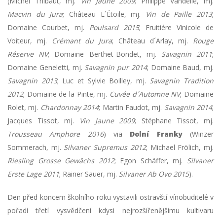
(Michel Thibaut, mj.
Vin Jaune 2009
; Philippe Vandelle, mj.
Macvin du Jura
; Château L´Étoile, mj.
Vin de Paille 2013
;
Domaine Courbet, mj.
Poulsard 2015
; Fruitiére Vinicole de
Voiteur, mj.
Crémant du Jura
; Château d´Arlay, mj.
Rouge
Réserve NV
; Domaine Berthet-Bondet, mj.
Savagnin 2011
;
Domaine Geneletti, mj.
Savagnin pur 2014
; Domaine Baud, mj.
Savagnin 2013
; Luc et Sylvie Boilley, mj.
Savagnin Tradition
2012
; Domaine de la Pinte, mj.
Cuvée d´Automne NV
; Domaine
Rolet, mj.
Chardonnay 2014
; Martin Faudot, mj.
Savagnin 2014
;
Jacques Tissot, mj.
Vin Jaune 2009
; Stéphane Tissot, mj.
Trousseau Amphore 2016
) via
Dolní Franky
(Winzer
Sommerach, mj.
Silvaner Supremus 2012
; Michael Frölich, mj.
Riesling Grosse Gewächs 2012
; Egon Schäffer, mj.
Silvaner
Erste Lage 2011
; Rainer Sauer, mj.
Silvaner Ab Ovo 2015
).
Den před koncem školního roku vystavili ostravští vínobuditelé v
pořadí třetí vysvědčení kdysi nejrozšířenějšímu kultivaru