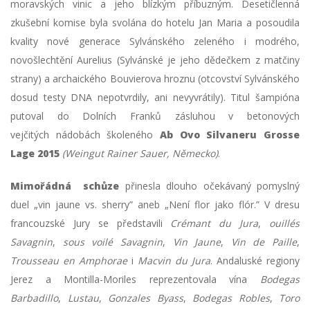
moravských vinic a jeho blízkým příbuzným. Desetičlenná
zkušební komise byla svolána do hotelu Jan Maria a posoudila
kvality nové generace Sylvánského zeleného i modrého,
novošlechtění Aurelius (Sylvánské je jeho dědečkem z matčiny
strany) a archaického Bouvierova hroznu (otcovství Sylvánského
dosud testy DNA nepotvrdily, ani nevyvrátily). Titul šampióna
putoval do Dolních Franků zásluhou v betonových
vejčitých nádobách školeného
Ab Ovo Silvaneru Grosse
Lage 2015
(Weingut Rainer Sauer, Německo)
.
Mimořádn
á schůze
přinesla dlouho očekávaný pomyslný
duel „vin jaune vs. sherry” aneb „Není flor jako flór.” V dresu
francouzské Jury se představili
Crémant du Jura
,
ouillés
Savagnin
,
sous voilé Savagnin
,
Vin Jaune
,
Vin de Paille
,
Trousseau en Amphorae
i
Macvin du Jura
. Andaluské regiony
Jerez a Montilla-Moriles reprezentovala vína
Bodegas
Barbadillo
,
Lustau
,
Gonzales Byass
,
Bodegas Robles
,
Toro