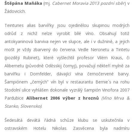
Štěpána Maňáka
(mj.
Cabernet Moravia 2013 pozdní sběr
) v
Žádovicích.
Teinturies alias barvířky jsou ojedinělou skupinou modrých
odrůd z nichž nelze vyrobit bílé víno. Obsahují totiž
antokyaninová barviva nejen ve slupce, ale i v dužnině, a jejich
mošt je vždy zbarvený do červena. Vedle Neronetu a Tintetu
(později Rubinet), které vyšlechtil profesor Vilém Kraus, či
Alibernetu (původně Oděsskij čornyj), považují někteří mylně za
barvířku i Dornfelder, dávající vína černočervené barvy.
Šampiónem „černých” vín byl v restaurantu Bernie´s na rohu
Stodolní ulice vyhlášen dokonale vyzrálý šampión Vinofora 2007
Pardubice
Alibernet 2006 výber z hroznů
(Víno Mrva &
Stanko, Slovensko
)
.
Šedesátá devátá řádná schůze klubu se uskutečnila v
ostravském Hotelu Nikolas. Zasvěcena byla nadmíru