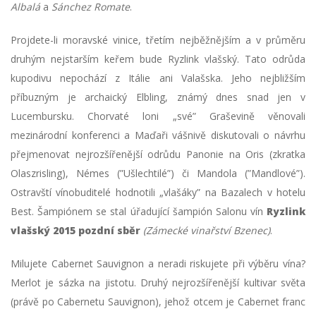
Albalá
a
Sánchez Romate
.
Projdete-li moravské vinice, třetím nejběžnějším a v průměru
druhým nejstarším keřem bude Ryzlink vlašský. Tato odrůda
kupodivu nepochází z Itálie ani Valašska. Jeho nejbližším
příbuzným je archaický Elbling, známý dnes snad jen v
Lucembursku. Chorvaté loni „své” Graševině věnovali
mezinárodní konferenci a Maďaři vášnivě diskutovali o návrhu
přejmenovat nejrozšířenější odrůdu Panonie na Oris (zkratka
Olaszrisling), Némes (”Ušlechtilé”) či Mandola (”Mandlové”).
Ostravští vínobuditelé hodnotili „vlašáky” na Bazalech v hotelu
Best. Šampiónem se stal úřadující šampión Salonu vín
Ryzlink
vlašský 2015 pozdní sběr
(Zámecké vinařství Bzenec)
.
Milujete Cabernet Sauvignon a neradi riskujete při výběru vína?
Merlot je sázka na jistotu. Druhý nejrozšířenější kultivar světa
(právě po Cabernetu Sauvignon), jehož otcem je Cabernet franc