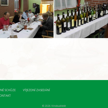
NÉ SCHŮZE
VÝJEZDNÍ ZASEDÁNÍ
ONTAKT
© 2026 Vínobuditelé