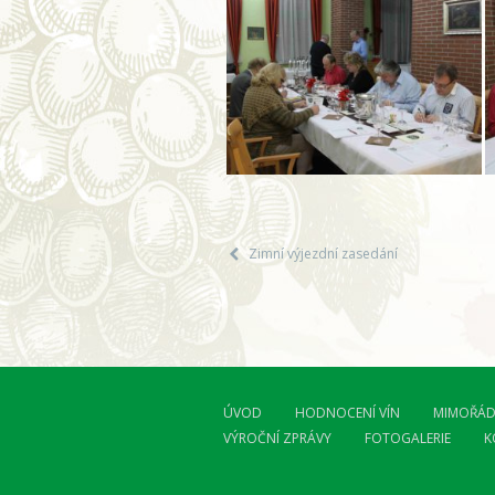
Zimní výjezdní zasedání
ÚVOD
HODNOCENÍ VÍN
MIMOŘÁD
VÝROČNÍ ZPRÁVY
FOTOGALERIE
K