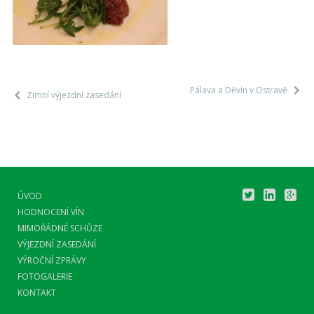
Pálava a Děvín v Ostravě
Zimní výjezdní zasedání
ÚVOD
HODNOCENÍ VÍN
MIMOŘÁDNÉ SCHŮZE
VÝJEZDNÍ ZASEDÁNÍ
VÝROČNÍ ZPRÁVY
FOTOGALERIE
KONTAKT