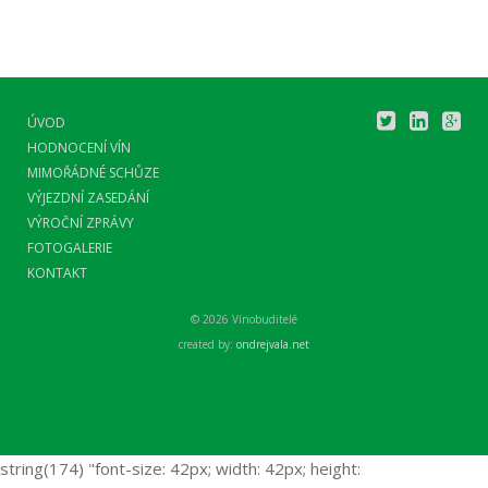
ÚVOD
HODNOCENÍ VÍN
MIMOŘÁDNÉ SCHŮZE
VÝJEZDNÍ ZASEDÁNÍ
VÝROČNÍ ZPRÁVY
FOTOGALERIE
KONTAKT
© 2026 Vínobuditelé
created by:
ondrejvala.net
string(174) "font-size: 42px; width: 42px; height: