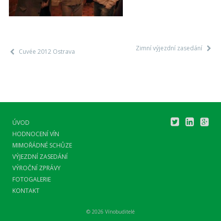
Zimní výjezdní zasedání
Cuvée 2012 Ostrava
ÚVOD
HODNOCENÍ VÍN
MIMOŘÁDNÉ SCHŮZE
VÝJEZDNÍ ZASEDÁNÍ
VÝROČNÍ ZPRÁVY
FOTOGALERIE
KONTAKT
© 2026 Vínobuditelé