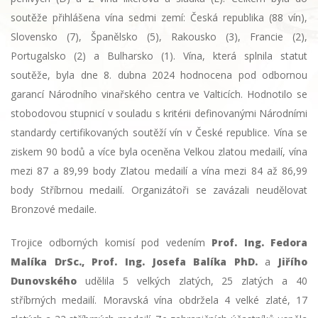
soutěže přihlášena vína sedmi zemí: Česká republika (88 vín),
Slovensko (7), Španělsko (5), Rakousko (3), Francie (2),
Portugalsko (2) a Bulharsko (1). Vína, která splnila statut
soutěže, byla dne 8. dubna 2024 hodnocena pod odbornou
garancí Národního vinařského centra ve Valticích. Hodnotilo se
stobodovou stupnicí v souladu s kritérii definovanými Národními
standardy certifikovaných soutěží vín v České republice. Vína se
ziskem 90 bodů a více byla oceněna Velkou zlatou medailí, vína
mezi 87 a 89,99 body Zlatou medailí a vína mezi 84 až 86,99
body Stříbrnou medailí. Organizátoři se zavázali neudělovat
Bronzové medaile.
Trojice odborných komisí pod vedením
Prof. Ing. Fedora
Malíka DrSc., Prof. Ing. Josefa Balíka PhD.
a
Jiřího
Dunovského
udělila 5 velkých zlatých, 25 zlatých a 40
stříbrných medailí. Moravská vína obdržela 4 velké zlaté, 17