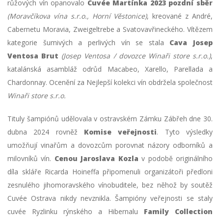
růžových vín opanovalo
Cuvée Martínka 2023 pozdní sběr
(Moravčíkova vína s.r.o., Horní Věstonice)
, kreované z André,
Cabernetu Moravia, Zweigeltrebe a Svatovavřineckého. Vítězem
kategorie šumivých a perlivých vín se stala
Cava Josep
Ventosa Brut
(Josep Ventosa / dovozce Winaři store s.r.o.)
,
katalánská asambláž odrůd Macabeo, Xarello, Parellada a
Chardonnay. Ocenění za Nejlepší kolekci vín obdržela společnost
Winaři store
s.r.o.
Tituly šampiónů udělovala v ostravském Zámku Zábřeh dne 30.
dubna 2024 rovněž
Komise veřejnosti
. Tyto výsledky
umožňují vinařům a dovozcům porovnat názory odborníků a
milovníků vín.
Cenou Jaroslava Kozla
v podobě originálního
díla skláře Ricarda Hoineffa připomenuli organizátoři předloni
zesnulého jihomoravského vínobuditele, bez něhož by soutěž
Cuvée Ostrava nikdy nevznikla. Šampióny veřejnosti se staly
cuvée Ryzlinku rýnského a Hibernalu
Family Collection