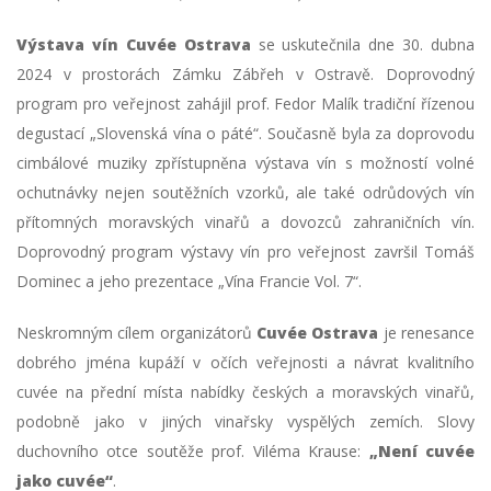
Výstava vín Cuvée Ostrava
se uskutečnila dne 30. dubna
2024 v prostorách Zámku Zábřeh v Ostravě. Doprovodný
program pro veřejnost zahájil prof. Fedor Malík tradiční řízenou
degustací „Slovenská vína o páté“. Současně byla za doprovodu
cimbálové muziky zpřístupněna výstava vín s možností volné
ochutnávky nejen soutěžních vzorků, ale také odrůdových vín
přítomných moravských vinařů a dovozců zahraničních vín.
Doprovodný program výstavy vín pro veřejnost završil Tomáš
Dominec a jeho prezentace „Vína Francie Vol. 7“.
Neskromným cílem organizátorů
Cuvée Ostrava
je renesance
dobrého jména kupáží v očích veřejnosti a návrat kvalitního
cuvée na přední místa nabídky českých a moravských vinařů,
podobně jako v jiných vinařsky vyspělých zemích. Slovy
duchovního otce soutěže prof. Viléma Krause:
„Není cuvée
jako cuvée“
.