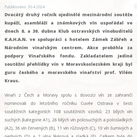
Publikováno: 30.4.2024
Dvacátý druhý ročník ojedinělé mezinárodní soutěže
kupáží, asambláží a známkových vín uspořádal ve
dnech 8. a 30. dubna Klub ostravských vínobuditelů
K.A.H.A.N. ve spolupráci s hotelem Zámek Zábřeh a
Národním vinařským centrem. Akce proběhla za
podpory Vinařského fondu. Zakladatelem jediné
soutěžní přehlídky vín v Moravskoslezském kraji byl
guru českého a moravského vinařství prof. Vilém
Kraus.
Vinaři z Čech a Moravy spolu s dovozci vín ze zahraničí
nominovali do letošního ročníku Cuvée Ostrava v šesti
soutěžních kategoriích 108 soutěžních vzorků: 23 bílých vín
suchých (kategorie A1), 26 bílých vín polosuchých a polosladkých
(A2), 36 vín červených (B), 11 vín růžových (C), 10 vín šumivých a
perlivých (D) a 2 vína likérová a sladká (E). Celkem byla do