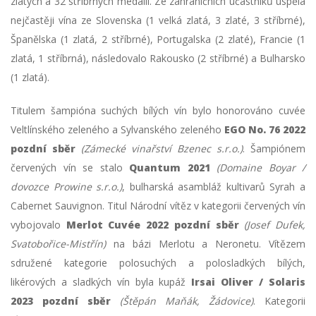
zlatých a 32 stříbrných medailí. Ze zahraničních účastníků uspěla
nejčastěji vína ze Slovenska (1 velká zlatá, 3 zlaté, 3 stříbrné),
Španělska (1 zlatá, 2 stříbrné), Portugalska (2 zlaté), Francie (1
zlatá, 1 stříbrná), následovalo Rakousko (2 stříbrné) a Bulharsko
(1 zlatá).
Titulem šampióna suchých bílých vín bylo honorováno cuvée
Veltlínského zeleného a Sylvanského zeleného
EGO No. 76 2022
pozdní sběr
(Zámecké vinařství Bzenec s.r.o.)
. Šampiónem
červených vín se stalo
Quantum 2021
(Domaine Boyar /
dovozce Prowine s.r.o.)
, bulharská asambláž kultivarů Syrah a
Cabernet Sauvignon. Titul Národní vítěz v kategorii červených vín
vybojovalo
Merlot Cuvée 2022 pozdní sběr
(Josef Dufek,
Svatobořice-Mistřín)
na bázi Merlotu a Neronetu. Vítězem
sdružené kategorie polosuchých a polosladkých bílých,
likérových a sladkých vín byla kupáž
Irsai Oliver / Solaris
2023 pozdní sběr
(Štěpán Maňák, Žádovice)
. Kategorii