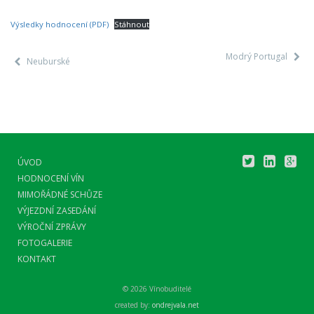
Výsledky hodnocení (PDF)
Stáhnout
Modrý Portugal
Neuburské
ÚVOD
HODNOCENÍ VÍN
MIMOŘÁDNÉ SCHŮZE
VÝJEZDNÍ ZASEDÁNÍ
VÝROČNÍ ZPRÁVY
FOTOGALERIE
KONTAKT
© 2026 Vínobuditelé
created by:
ondrejvala.net