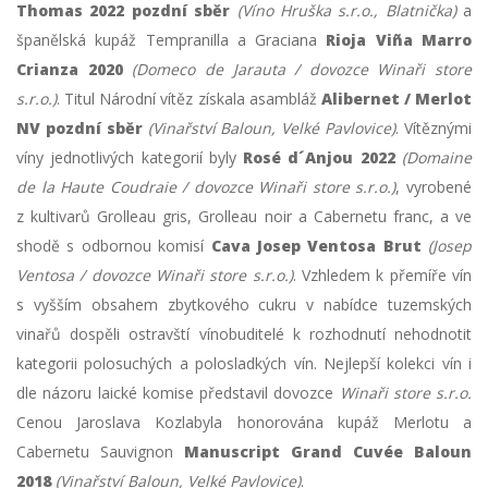
Thomas 2022 pozdní sběr
(Víno Hruška s.r.o., Blatnička)
a
španělská kupáž Tempranilla a Graciana
Rioja Viña Marro
Crianza 2020
(Domeco de Jarauta / dovozce Winaři store
s.r.o.)
. Titul Národní vítěz získala asambláž
Alibernet / Merlot
NV pozdní sběr
(Vinařství Baloun, Velké Pavlovice)
. Vítěznými
víny jednotlivých kategorií byly
Rosé d´Anjou 2022
(Domaine
de la Haute Coudraie / dovozce Winaři store s.r.o.)
, vyrobené
z kultivarů Grolleau gris, Grolleau noir a Cabernetu franc, a ve
shodě s odbornou komisí
Cava Josep Ventosa Brut
(Josep
Ventosa / dovozce Winaři store s.r.o.)
. Vzhledem k přemíře vín
s vyšším obsahem zbytkového cukru v nabídce tuzemských
vinařů dospěli ostravští vínobuditelé k rozhodnutí nehodnotit
kategorii polosuchých a polosladkých vín. Nejlepší kolekci vín i
dle názoru laické komise představil dovozce
Winaři store s.r.o.
Cenou Jaroslava Kozlabyla honorována kupáž Merlotu a
Cabernetu Sauvignon
Manuscript Grand Cuvée Baloun
2018
(Vinařství Baloun, Velké Pavlovice)
.