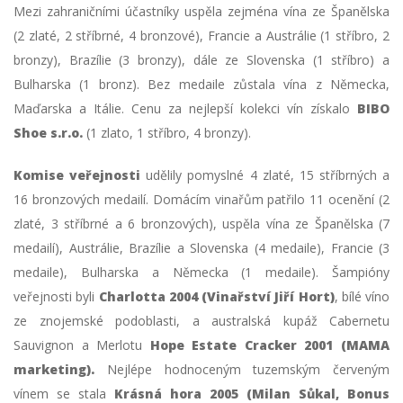
Mezi zahraničními účastníky uspěla zejména vína ze Španělska
(2 zlaté, 2 stříbrné, 4 bronzové), Francie a Austrálie (1 stříbro, 2
bronzy), Brazílie (3 bronzy), dále ze Slovenska (1 stříbro) a
Bulharska (1 bronz). Bez medaile zůstala vína z Německa,
Maďarska a Itálie. Cenu za nejlepší kolekci vín získalo
BIBO
Shoe s.r.o.
(1 zlato, 1 stříbro, 4 bronzy).
Komise veřejnosti
udělily pomyslné 4 zlaté, 15 stříbrných a
16 bronzových medailí. Domácím vinařům patřilo 11 ocenění (2
zlaté, 3 stříbrné a 6 bronzových), uspěla vína ze Španělska (7
medailí), Austrálie, Brazílie a Slovenska (4 medaile), Francie (3
medaile), Bulharska a Německa (1 medaile). Šampióny
veřejnosti byli
Charlotta 2004 (Vinařství Jiří Hort)
, bílé víno
ze znojemské podoblasti, a australská kupáž Cabernetu
Sauvignon a Merlotu
Hope Estate Cracker 2001 (MAMA
marketing).
Nejlépe hodnoceným tuzemským červeným
vínem se stala
Krásná hora 2005 (Milan Sůkal, Bonus