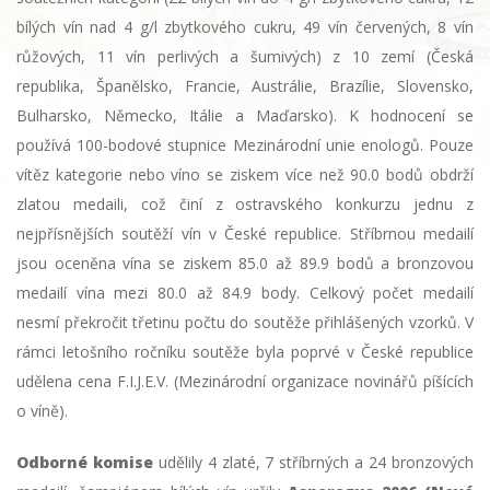
bílých vín nad 4 g/l zbytkového cukru, 49 vín červených, 8 vín
růžových, 11 vín perlivých a šumivých) z 10 zemí (Česká
republika, Španělsko, Francie, Austrálie, Brazílie, Slovensko,
Bulharsko, Německo, Itálie a Maďarsko). K hodnocení se
používá 100-bodové stupnice Mezinárodní unie enologů. Pouze
vítěz kategorie nebo víno se ziskem více než 90.0 bodů obdrží
zlatou medaili, což činí z ostravského konkurzu jednu z
nejpřísnějších soutěží vín v České republice. Stříbrnou medailí
jsou oceněna vína se ziskem 85.0 až 89.9 bodů a bronzovou
medailí vína mezi 80.0 až 84.9 body. Celkový počet medailí
nesmí překročit třetinu počtu do soutěže přihlášených vzorků. V
rámci letošního ročníku soutěže byla poprvé v České republice
udělena cena F.I.J.E.V. (Mezinárodní organizace novinářů píšících
o víně).
Odborné komise
udělily 4 zlaté, 7 stříbrných a 24 bronzových