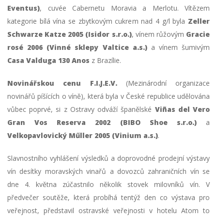
Eventus)
, cuvée Cabernetu Moravia a Merlotu. Vítězem
kategorie bílá vína se zbytkovým cukrem nad 4 g/l byla
Zeller
Schwarze Katze 2005 (Isidor s.r.o.)
, vínem růžovým
Gracie
rosé 2006 (Vinné sklepy Valtice a.s.)
a vínem šumivým
Casa Valduga 130 Anos
z Brazílie.
Novinářskou cenu F.I.J.E.V.
(Mezinárodní organizace
novinářů píšících o víně), která byla v České republice udělována
vůbec poprvé, si z Ostravy odváží španělské
Viñas del Vero
Gran Vos Reserva 2002 (BIBO Shoe s.r.o.)
a
Velkopavlovický Műller 2005 (Vinium a.s.)
.
Slavnostního vyhlášení výsledků a doprovodné prodejní výstavy
vín desítky moravských vinařů a dovozců zahraničních vín se
dne 4. května zúčastnilo několik stovek milovníků vín. V
předvečer soutěže, která probíhá tentýž den co výstava pro
veřejnost, představil ostravské veřejnosti v hotelu Atom to