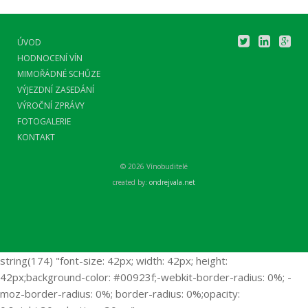
ÚVOD
HODNOCENÍ VÍN
MIMOŘÁDNÉ SCHŮZE
VÝJEZDNÍ ZASEDÁNÍ
VÝROČNÍ ZPRÁVY
FOTOGALERIE
KONTAKT
© 2026 Vínobuditelé
created by:
ondrejvala.net
string(174) "font-size: 42px; width: 42px; height:
42px;background-color: #00923f;-webkit-border-radius: 0%; -
moz-border-radius: 0%; border-radius: 0%;opacity: