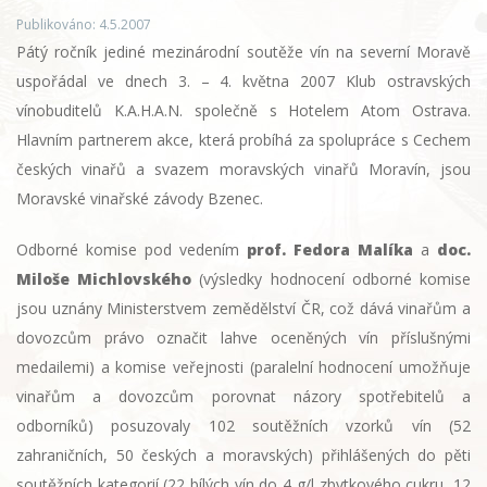
Publikováno: 4.5.2007
Pátý ročník jediné mezinárodní soutěže vín na severní Moravě
uspořádal ve dnech 3. – 4. května 2007 Klub ostravských
vínobuditelů K.A.H.A.N. společně s Hotelem Atom Ostrava.
Hlavním partnerem akce, která probíhá za spolupráce s Cechem
českých vinařů a svazem moravských vinařů Moravín, jsou
Moravské vinařské závody Bzenec.
Odborné komise pod vedením
prof. Fedora Malíka
a
doc.
Miloše Michlovského
(výsledky hodnocení odborné komise
jsou uznány Ministerstvem zemědělství ČR, což dává vinařům a
dovozcům právo označit lahve oceněných vín příslušnými
medailemi) a komise veřejnosti (paralelní hodnocení umožňuje
vinařům a dovozcům porovnat názory spotřebitelů a
odborníků) posuzovaly 102 soutěžních vzorků vín (52
zahraničních, 50 českých a moravských) přihlášených do pěti
soutěžních kategorií (22 bílých vín do 4 g/l zbytkového cukru, 12