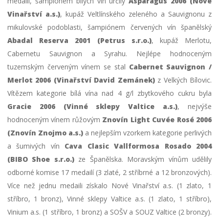
medailí, šampiónem bílých vín určily
Asparagus 2006 (Nové
Vinařství a.s.)
, kupáž Veltlínského zeleného a Sauvignonu z
mikulovské podoblasti, šampiónem červených vín španělský
Abadal Reserva 2001 (Petrus s.r.o.)
, kupáž Merlotu,
Cabernetu Sauvignon a Syrahu. Nejlépe hodnoceným
tuzemským červeným vínem se stal
Cabernet Sauvignon /
Merlot 2006 (Vinařství David Zemánek)
z Velkých Bílovic.
Vítězem kategorie bílá vína nad 4 g/l zbytkového cukru byla
Gracie 2006 (Vinné sklepy Valtice a.s.)
, nejvýše
hodnoceným vínem růžovým
Znovín Light Cuvée Rosé 2006
(Znovín Znojmo a.s.)
a nejlepším vzorkem kategorie perlivých
a šumivých vín
Cava Clasic Vallformosa Rosado 2004
(BIBO Shoe s.r.o.)
ze Španělska. Moravským vínům udělily
odborné komise 17 medailí (3 zlaté, 2 stříbrné a 12 bronzových).
Více než jednu medaili získalo Nové Vinařství a.s. (1 zlato, 1
stříbro, 1 bronz), Vinné sklepy Valtice a.s. (1 zlato, 1 stříbro),
Vinium a.s. (1 stříbro, 1 bronz) a SOŠV a SOUZ Valtice (2 bronzy).