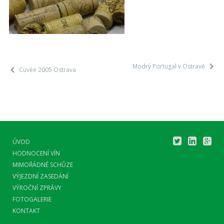
Modrý Portugal v Ostravě
Cuvée 2005 Ostrava
ÚVOD
HODNOCENÍ VÍN
MIMOŘÁDNÉ SCHŮZE
VÝJEZDNÍ ZASEDÁNÍ
VÝROČNÍ ZPRÁVY
FOTOGALERIE
KONTAKT